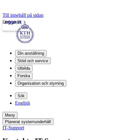
Till innehåll på sidan
Logga in
Intranät
Din anställning
Stöd och service
Utbilda
Forska
Organisation och styrning
Sök
English
Meny
Planerat systemunderhåll
IT-Support