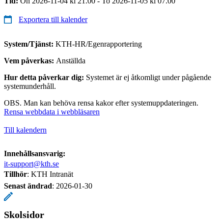
Tid:
On 2026-11-04 kl 21.00 - To 2026-11-05 kl 07.00
Exportera till kalender
System/Tjänst:
KTH-HR/Egenrapportering
Vem påverkas:
Anställda
Hur detta påverkar dig:
Systemet är ej åtkomligt under pågående
systemunderhåll.
OBS. Man kan behöva rensa kakor efter systemuppdateringen.
Rensa webbdata i webbläsaren
Till kalendern
Innehållsansvarig:
it-support@kth.se
Tillhör
: KTH Intranät
Senast ändrad
:
2026-01-30
Skolsidor