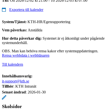
Tid:
On 2026-12-02 kl 21.00 - To 2026-12-03 kl 07.00
Exportera till kalender
System/Tjänst:
KTH-HR/Egenrapportering
Vem påverkas:
Anställda
Hur detta påverkar dig:
Systemet är ej åtkomligt under pågående
systemunderhåll.
OBS. Man kan behöva rensa kakor efter systemuppdateringen.
Rensa webbdata i webbläsaren
Till kalendern
Innehållsansvarig:
it-support@kth.se
Tillhör
: KTH Intranät
Senast ändrad
:
2026-01-30
Skolsidor