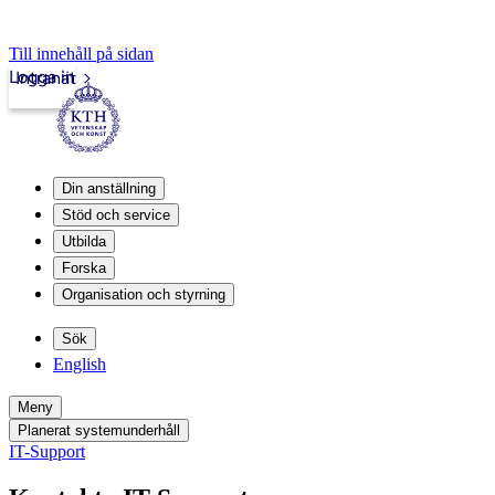
Till innehåll på sidan
Logga in
Intranät
Din anställning
Stöd och service
Utbilda
Forska
Organisation och styrning
Sök
English
Meny
Planerat systemunderhåll
IT-Support