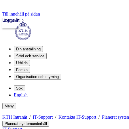
Till innehåll på sidan
Logga in
Intranät
Din anställning
Stöd och service
Utbilda
Forska
Organisation och styrning
Sök
English
Meny
KTH Intranät
IT-Support
Kontakta IT-Support
Planerat syste
Planerat systemunderhåll