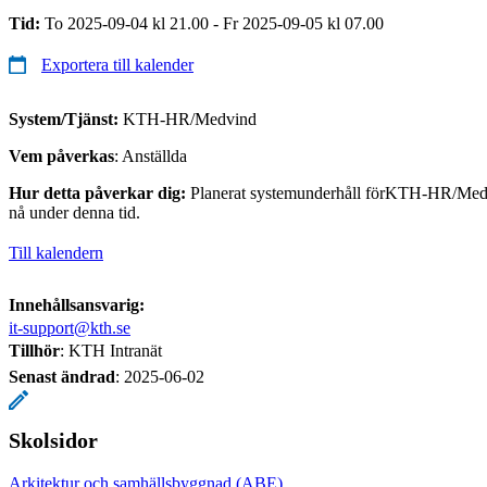
Tid:
To 2025-09-04 kl 21.00 - Fr 2025-09-05 kl 07.00
Exportera till kalender
System/Tjänst:
KTH-HR/Medvind
Vem påverkas
: Anställda
Hur detta påverkar dig:
Planerat systemunderhåll förKTH-HR/Medvi
nå under denna tid.
Till kalendern
Innehållsansvarig:
it-support@kth.se
Tillhör
: KTH Intranät
Senast ändrad
:
2025-06-02
Skolsidor
Arkitektur och samhällsbyggnad (ABE)