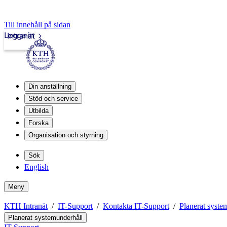
Till innehåll på sidan
Logga in
Intranät
Din anställning
Stöd och service
Utbilda
Forska
Organisation och styrning
Sök
English
Meny
KTH Intranät
IT-Support
Kontakta IT-Support
Planerat syste
Planerat systemunderhåll