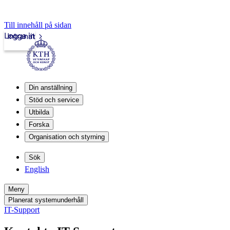
Till innehåll på sidan
Logga in
Intranät
Din anställning
Stöd och service
Utbilda
Forska
Organisation och styrning
Sök
English
Meny
Planerat systemunderhåll
IT-Support