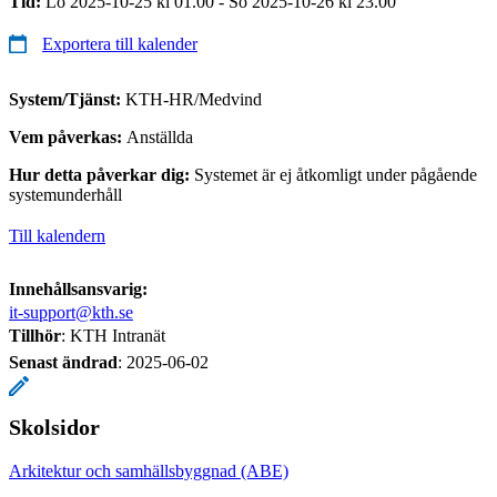
Tid:
Lö 2025-10-25 kl 01.00 - Sö 2025-10-26 kl 23.00
Exportera till kalender
System/Tjänst:
KTH-HR/Medvind
Vem påverkas:
Anställda
Hur detta påverkar dig:
Systemet är ej åtkomligt under pågående
systemunderhåll
Till kalendern
Innehållsansvarig:
it-support@kth.se
Tillhör
: KTH Intranät
Senast ändrad
:
2025-06-02
Skolsidor
Arkitektur och samhällsbyggnad (ABE)