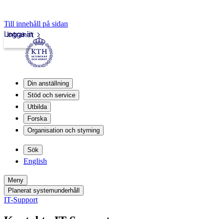
Till innehåll på sidan
Logga in
Intranät
Din anställning
Stöd och service
Utbilda
Forska
Organisation och styrning
Sök
English
Meny
Planerat systemunderhåll
IT-Support