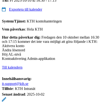
Tid:
Fr 2025-10-10 kl 16.30 - 17.15
Exportera till kalender
System/Tjänst:
KTH kontohanteringen
Vem påverkas
: Hela KTH
Hur detta påverkar dig:
Fredagen den 10 oktober mellan 16:30
och 17:15 kommer det inte vara möjligt att göra följande i KTH:
Aktivera konto
Ändra lösenord
Höj AL-nivå
Kontoaktivering Admin-applikation
Till kalendern
Innehållsansvarig:
it-support@kth.se
Tillhör
: KTH Intranät
Senast ändrad
:
2025-10-02