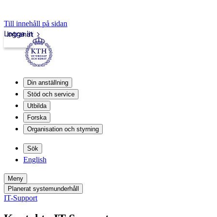
Till innehåll på sidan
Logga in
Intranät
Din anställning
Stöd och service
Utbilda
Forska
Organisation och styrning
Sök
English
Meny
Planerat systemunderhåll
IT-Support