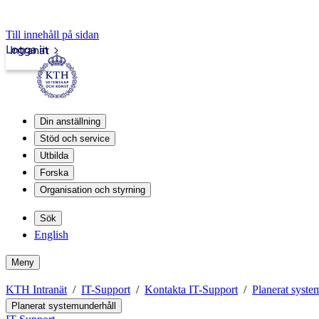
Till innehåll på sidan
Logga in
Intranät
Din anställning
Stöd och service
Utbilda
Forska
Organisation och styrning
Sök
English
Meny
KTH Intranät
IT-Support
Kontakta IT-Support
Planerat syste
Planerat systemunderhåll