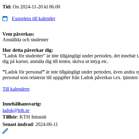
Tid:
On 2024-11-20 kl 06.00
Exportera till kalender
Vem påverkas:
Anställda och studenter
Hur detta påverkar dig:
”Ladok för studenter” är inte tillgängligt under perioden, det innebär t.
dig på kurser, anmäla dig till tentor, skriva ut intyg etc.
”
Ladok för personal
”
är inte tillgängligt under perioden, även andra s
personal som relaterar till uppgifter från Ladok påverkas t.ex. tjänste
Till kalendern
Innehållsansvarig:
ladok@kth.se
Tillhör
: KTH Intranät
Senast ändrad
:
2024-06-11