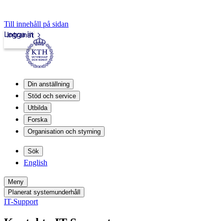
Till innehåll på sidan
Logga in
Intranät
Din anställning
Stöd och service
Utbilda
Forska
Organisation och styrning
Sök
English
Meny
Planerat systemunderhåll
IT-Support