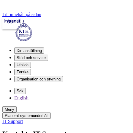
Till innehåll på sidan
Logga in
Intranät
Din anställning
Stöd och service
Utbilda
Forska
Organisation och styrning
Sök
English
Meny
Planerat systemunderhåll
IT-Support