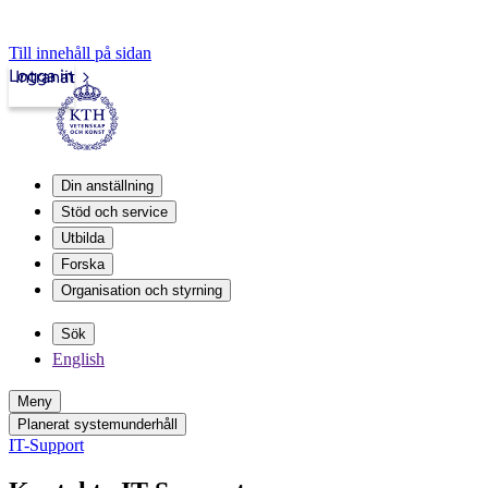
Till innehåll på sidan
Logga in
Intranät
Din anställning
Stöd och service
Utbilda
Forska
Organisation och styrning
Sök
English
Meny
Planerat systemunderhåll
IT-Support