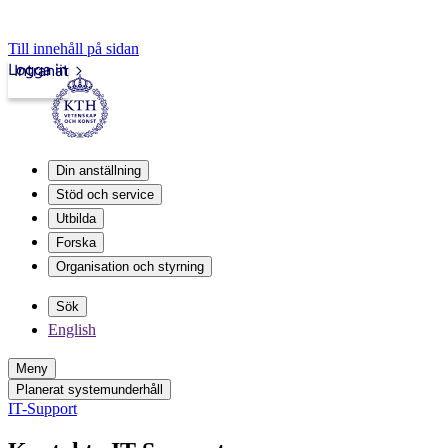
Till innehåll på sidan
Logga in
Intranät
Din anställning
Stöd och service
Utbilda
Forska
Organisation och styrning
Sök
English
Meny
Planerat systemunderhåll
IT-Support