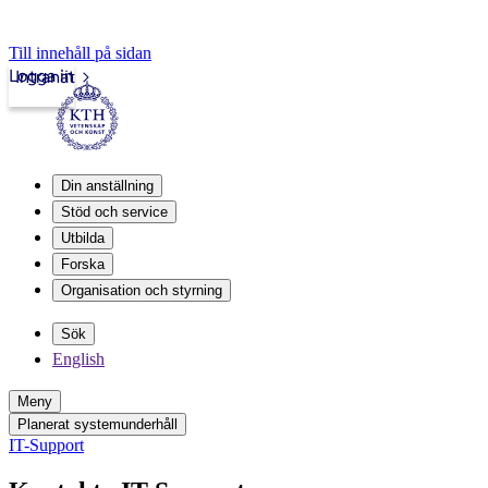
Till innehåll på sidan
Logga in
Intranät
Din anställning
Stöd och service
Utbilda
Forska
Organisation och styrning
Sök
English
Meny
Planerat systemunderhåll
IT-Support