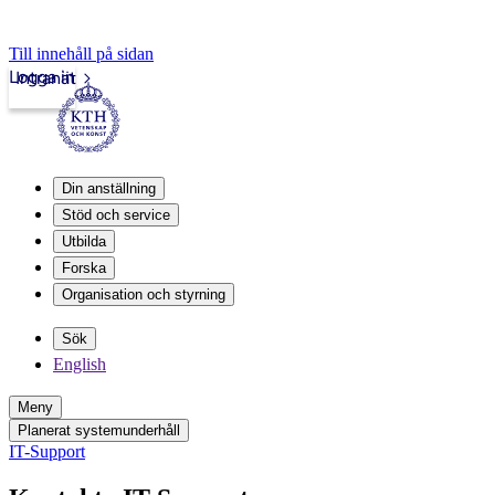
Till innehåll på sidan
Logga in
Intranät
Din anställning
Stöd och service
Utbilda
Forska
Organisation och styrning
Sök
English
Meny
Planerat systemunderhåll
IT-Support