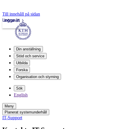
Till innehåll på sidan
Logga in
Intranät
Din anställning
Stöd och service
Utbilda
Forska
Organisation och styrning
Sök
English
Meny
Planerat systemunderhåll
IT-Support