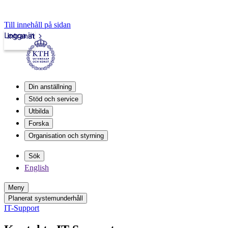
Till innehåll på sidan
Logga in
Intranät
Din anställning
Stöd och service
Utbilda
Forska
Organisation och styrning
Sök
English
Meny
Planerat systemunderhåll
IT-Support