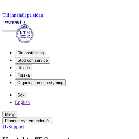
Till innehåll på sidan
Logga in
Intranät
Din anställning
Stöd och service
Utbilda
Forska
Organisation och styrning
Sök
English
Meny
Planerat systemunderhåll
IT-Support