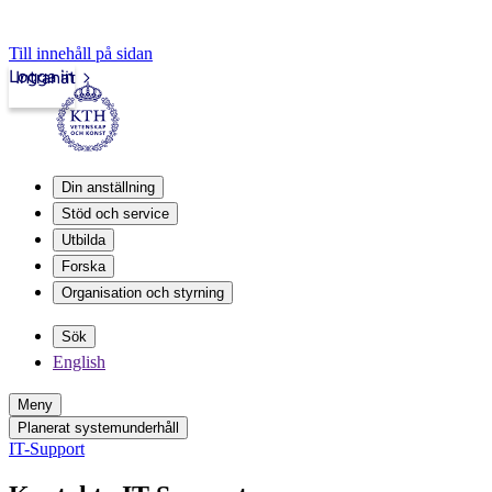
Till innehåll på sidan
Logga in
Intranät
Din anställning
Stöd och service
Utbilda
Forska
Organisation och styrning
Sök
English
Meny
Planerat systemunderhåll
IT-Support