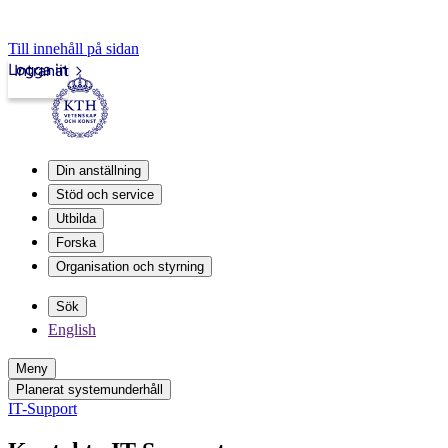
Till innehåll på sidan
Logga in
Intranät
Din anställning
Stöd och service
Utbilda
Forska
Organisation och styrning
Sök
English
Meny
Planerat systemunderhåll
IT-Support