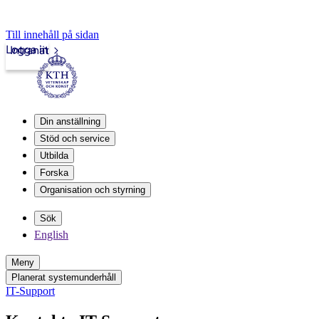
Till innehåll på sidan
Logga in
Intranät
Din anställning
Stöd och service
Utbilda
Forska
Organisation och styrning
Sök
English
Meny
Planerat systemunderhåll
IT-Support