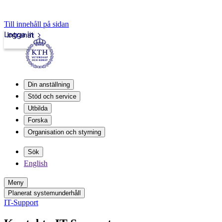
Till innehåll på sidan
Logga in
Intranät
Din anställning
Stöd och service
Utbilda
Forska
Organisation och styrning
Sök
English
Meny
Planerat systemunderhåll
IT-Support