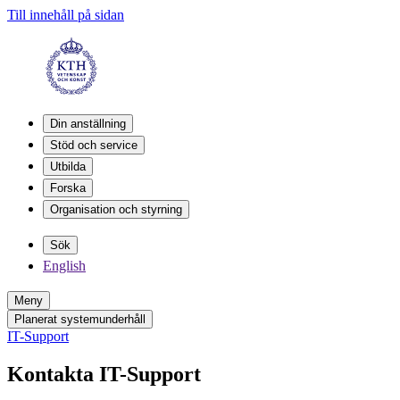
Till innehåll på sidan
Din anställning
Stöd och service
Utbilda
Forska
Organisation och styrning
Sök
English
Meny
Planerat systemunderhåll
IT-Support
Kontakta IT-Support