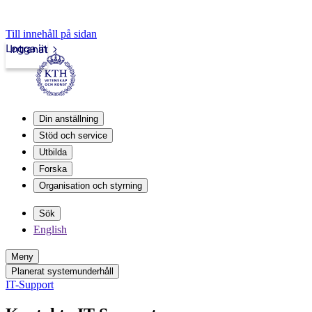
Till innehåll på sidan
Logga in
Intranät
Din anställning
Stöd och service
Utbilda
Forska
Organisation och styrning
Sök
English
Meny
Planerat systemunderhåll
IT-Support