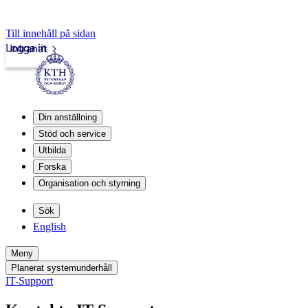
Till innehåll på sidan
Logga in
Intranät
Din anställning
Stöd och service
Utbilda
Forska
Organisation och styrning
Sök
English
Meny
Planerat systemunderhåll
IT-Support