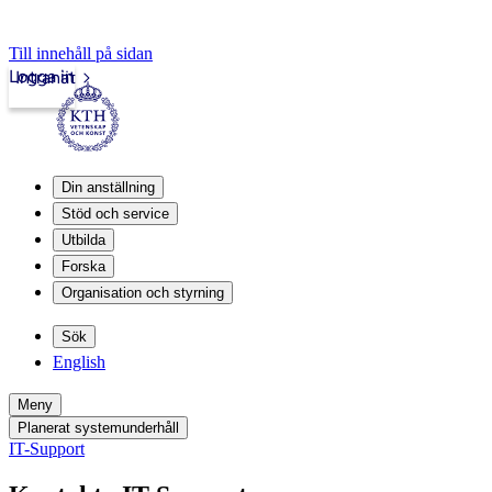
Till innehåll på sidan
Logga in
Intranät
Din anställning
Stöd och service
Utbilda
Forska
Organisation och styrning
Sök
English
Meny
Planerat systemunderhåll
IT-Support