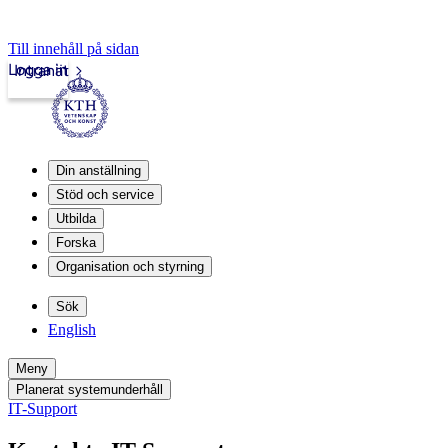
Till innehåll på sidan
Logga in
Intranät
Din anställning
Stöd och service
Utbilda
Forska
Organisation och styrning
Sök
English
Meny
Planerat systemunderhåll
IT-Support