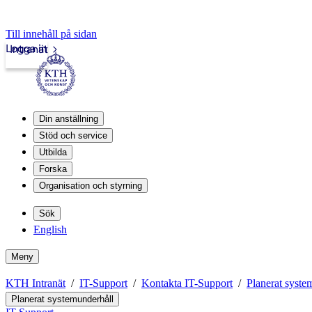
Till innehåll på sidan
Logga in
Intranät
Din anställning
Stöd och service
Utbilda
Forska
Organisation och styrning
Sök
English
Meny
KTH Intranät
IT-Support
Kontakta IT-Support
Planerat syste
Planerat systemunderhåll