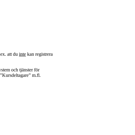
.ex. att du
inte
kan registrera
ystem och tjänster för
n ”Kursdeltagare” m.fl.