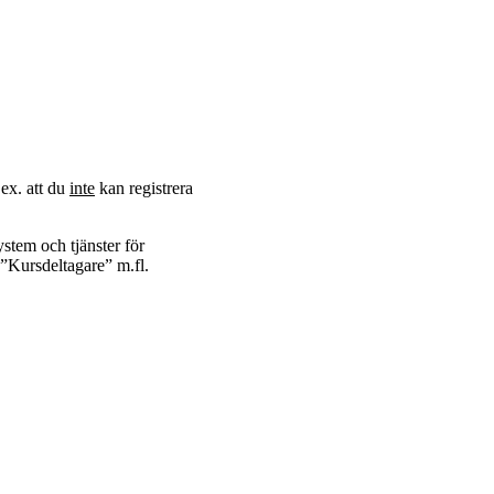
.ex. att du
inte
kan registrera
ystem och tjänster för
n ”Kursdeltagare” m.fl.