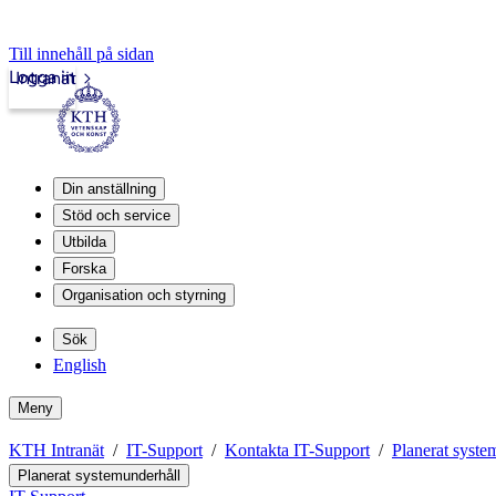
Till innehåll på sidan
Logga in
Intranät
Din anställning
Stöd och service
Utbilda
Forska
Organisation och styrning
Sök
English
Meny
KTH Intranät
IT-Support
Kontakta IT-Support
Planerat syste
Planerat systemunderhåll