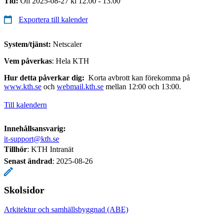
Tid:
On 2025-08-27 kl 12.00 - 13.00
Exportera till kalender
System/tjänst:
Netscaler
Vem påverkas
: Hela KTH
Hur detta påverkar dig:
Korta avbrott kan förekomma på
www.kth.se
och
webmail.kth.se
mellan 12:00 och 13:00.
Till kalendern
Innehållsansvarig:
it-support@kth.se
Tillhör
: KTH Intranät
Senast ändrad
:
2025-08-26
Skolsidor
Arkitektur och samhällsbyggnad (ABE)