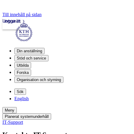
Till innehåll på sidan
Logga in
Intranät
Din anställning
Stöd och service
Utbilda
Forska
Organisation och styrning
Sök
English
Meny
Planerat systemunderhåll
IT-Support