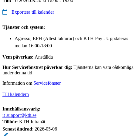
Tid:
To 2026-08-20 kl 16.00 - 18.00
Exportera till kalender
Tjänster och system:
Agresso, EFH (Attest fakturor) och KTH Pay - Uppdateras
mellan 16:00-18:00
Vem påverkas:
Anställda
Hur Servicefönstret påverkar dig:
Tjänsterna kan vara oåtkomliga
under denna tid
Information om
Servicefönster
Till kalendern
Innehållsansvarig:
it-support@kth.se
Tillhör
: KTH Intranät
Senast ändrad
:
2026-05-06