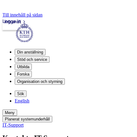
Till innehåll på sidan
Logga in
Intranät
Din anställning
Stöd och service
Utbilda
Forska
Organisation och styrning
Sök
English
Meny
Planerat systemunderhåll
IT-Support