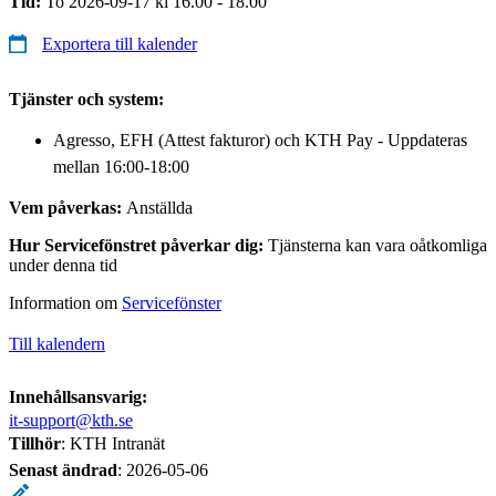
Tid:
To 2026-09-17 kl 16.00 - 18.00
Exportera till kalender
Tjänster och system:
Agresso, EFH (Attest fakturor) och KTH Pay - Uppdateras
mellan 16:00-18:00
Vem påverkas:
Anställda
Hur Servicefönstret påverkar dig:
Tjänsterna kan vara oåtkomliga
under denna tid
Information om
Servicefönster
Till kalendern
Innehållsansvarig:
it-support@kth.se
Tillhör
: KTH Intranät
Senast ändrad
:
2026-05-06