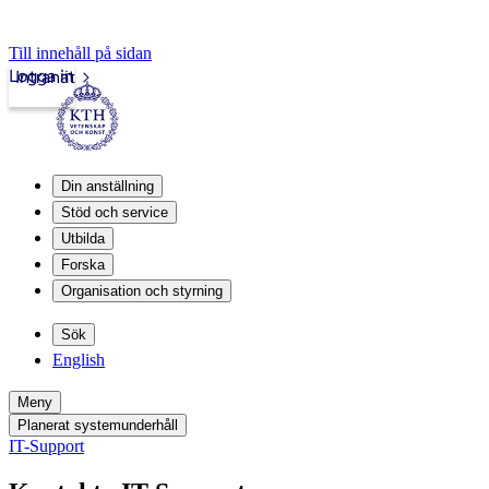
Till innehåll på sidan
Logga in
Intranät
Din anställning
Stöd och service
Utbilda
Forska
Organisation och styrning
Sök
English
Meny
Planerat systemunderhåll
IT-Support