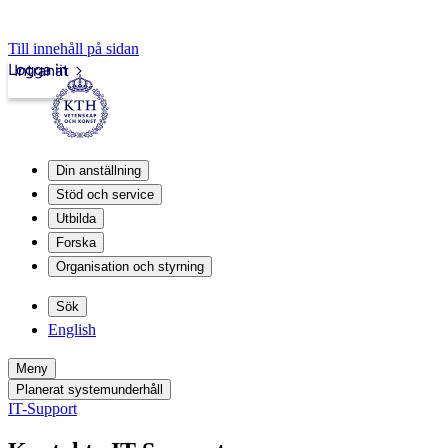
Till innehåll på sidan
Logga in
Intranät
Din anställning
Stöd och service
Utbilda
Forska
Organisation och styrning
Sök
English
Meny
Planerat systemunderhåll
IT-Support