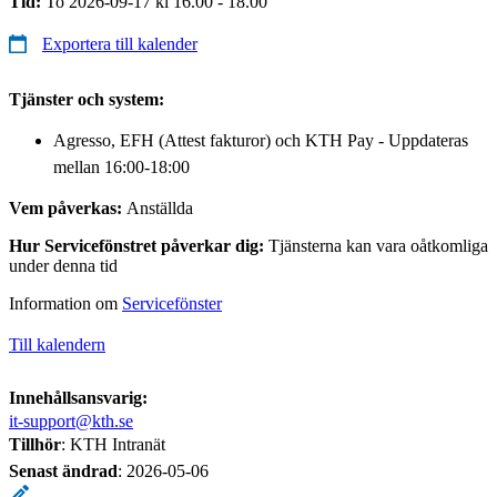
Tid:
To 2026-09-17 kl 16.00 - 18.00
Exportera till kalender
Tjänster och system:
Agresso, EFH (Attest fakturor) och KTH Pay - Uppdateras
mellan 16:00-18:00
Vem påverkas:
Anställda
Hur Servicefönstret påverkar dig:
Tjänsterna kan vara oåtkomliga
under denna tid
Information om
Servicefönster
Till kalendern
Innehållsansvarig:
it-support@kth.se
Tillhör
: KTH Intranät
Senast ändrad
:
2026-05-06