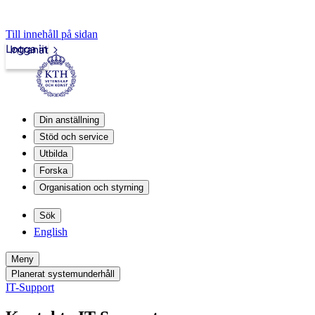
Till innehåll på sidan
Logga in
Intranät
Din anställning
Stöd och service
Utbilda
Forska
Organisation och styrning
Sök
English
Meny
Planerat systemunderhåll
IT-Support