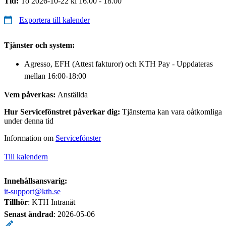
Tid:
To 2026-10-22 kl 16.00 - 18.00
Exportera till kalender
Tjänster och system:
Agresso, EFH (Attest fakturor) och KTH Pay - Uppdateras
mellan 16:00-18:00
Vem påverkas:
Anställda
Hur Servicefönstret påverkar dig:
Tjänsterna kan vara oåtkomliga
under denna tid
Information om
Servicefönster
Till kalendern
Innehållsansvarig:
it-support@kth.se
Tillhör
: KTH Intranät
Senast ändrad
:
2026-05-06