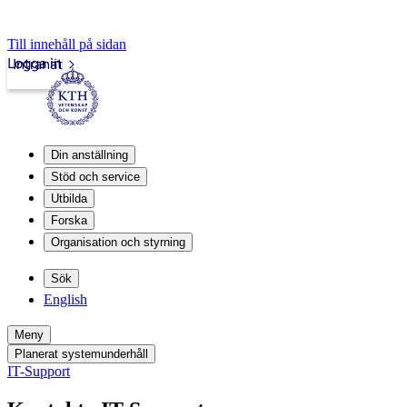
Till innehåll på sidan
Logga in
Intranät
Din anställning
Stöd och service
Utbilda
Forska
Organisation och styrning
Sök
English
Meny
Planerat systemunderhåll
IT-Support