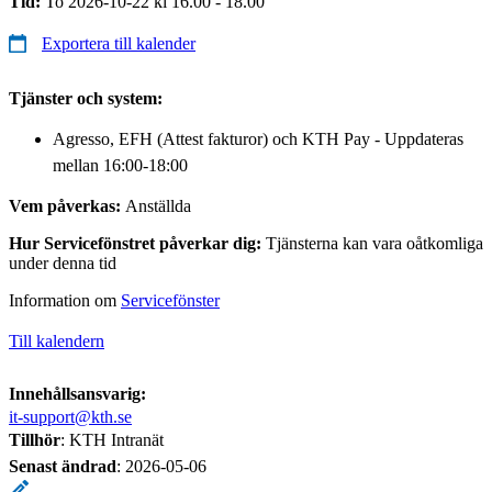
Tid:
To 2026-10-22 kl 16.00 - 18.00
Exportera till kalender
Tjänster och system:
Agresso, EFH (Attest fakturor) och KTH Pay - Uppdateras
mellan 16:00-18:00
Vem påverkas:
Anställda
Hur Servicefönstret påverkar dig:
Tjänsterna kan vara oåtkomliga
under denna tid
Information om
Servicefönster
Till kalendern
Innehållsansvarig:
it-support@kth.se
Tillhör
: KTH Intranät
Senast ändrad
:
2026-05-06