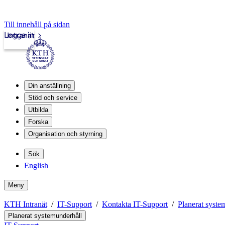
Till innehåll på sidan
Logga in
Intranät
Din anställning
Stöd och service
Utbilda
Forska
Organisation och styrning
Sök
English
Meny
KTH Intranät
IT-Support
Kontakta IT-Support
Planerat syste
Planerat systemunderhåll