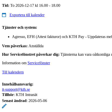
Tid:
To 2026-12-17 kl 16.00 - 18.00
Exportera till kalender
Tjänster och system:
Agresso, EFH (Attest fakturor) och KTH Pay - Uppdateras mel
Vem påverkas:
Anställda
Hur Servicefönstret påverkar dig:
Tjänsterna kan vara oåtkomliga 
Information om
Servicefönster
Till kalendern
Innehållsansvarig:
it-support@kth.se
Tillhör
: KTH Intranät
Senast ändrad
:
2026-05-06