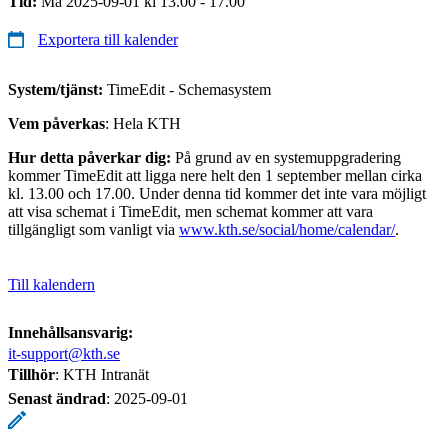
Tid:
Må 2025-09-01 kl 13.00 - 17.00
Exportera till kalender
System/tjänst:
TimeEdit - Schemasystem
Vem påverkas
: Hela KTH
Hur detta påverkar dig:
På grund av en systemuppgradering
kommer TimeEdit att ligga nere helt den 1 september mellan cirka
kl. 13.00 och 17.00. Under denna tid kommer det inte vara möjligt
att visa schemat i TimeEdit, men schemat kommer att vara
tillgängligt som vanligt via
www.kth.se/social/home/calendar/
.
Till kalendern
Innehållsansvarig:
it-support@kth.se
Tillhör
: KTH Intranät
Senast ändrad
:
2025-09-01