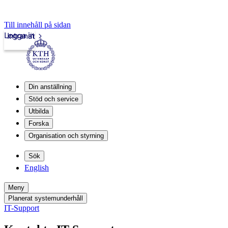
Till innehåll på sidan
Logga in
Intranät
Din anställning
Stöd och service
Utbilda
Forska
Organisation och styrning
Sök
English
Meny
Planerat systemunderhåll
IT-Support