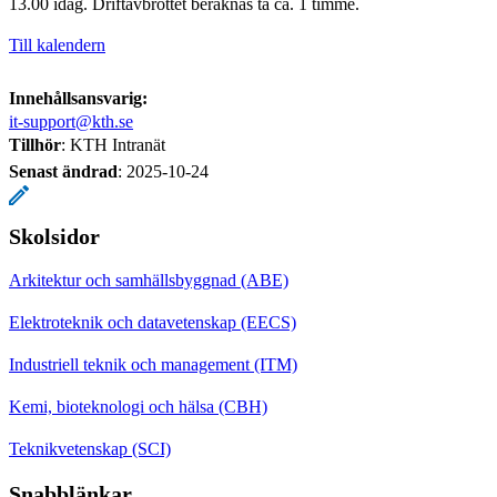
13.00 idag. Driftavbrottet beräknas ta ca. 1 timme.
Till kalendern
Innehållsansvarig:
it-support@kth.se
Tillhör
: KTH Intranät
Senast ändrad
:
2025-10-24
Skolsidor
Arkitektur och samhällsbyggnad (ABE)
Elektroteknik och datavetenskap (EECS)
Industriell teknik och management (ITM)
Kemi, bioteknologi och hälsa (CBH)
Teknikvetenskap (SCI)
Snabblänkar