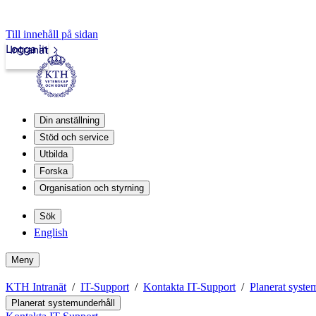
Till innehåll på sidan
Logga in
Intranät
Din anställning
Stöd och service
Utbilda
Forska
Organisation och styrning
Sök
English
Meny
KTH Intranät
IT-Support
Kontakta IT-Support
Planerat syste
Planerat systemunderhåll