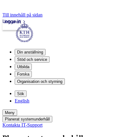
Till innehåll på sidan
Logga in
Intranät
Din anställning
Stöd och service
Utbilda
Forska
Organisation och styrning
Sök
English
Meny
Planerat systemunderhåll
Kontakta IT-Support