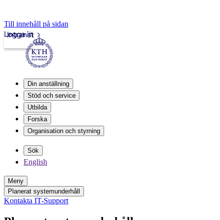
Till innehåll på sidan
Logga in
Intranät
Din anställning
Stöd och service
Utbilda
Forska
Organisation och styrning
Sök
English
Meny
Planerat systemunderhåll
Kontakta IT-Support