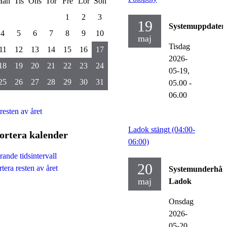
Mån
Tis
Ons
Tor
Fre
Lör
Sön
1
2
3
19
Systemuppdater
4
5
6
7
8
9
10
maj
Tisdag
11
12
13
14
15
16
17
2026-
18
19
20
21
22
23
24
05-19,
25
26
27
28
29
30
31
05.00
-
06.00
 resten av året
Ladok stängt (04:00-
ortera kalender
06:00)
ande tidsintervall
20
tera resten av året
Systemunderhåll
maj
Ladok
Onsdag
2026-
05-20,