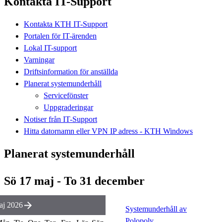
Kontakta IT-Support
Kontakta KTH IT-Support
Portalen för IT-ärenden
Lokal IT-support
Varningar
Driftsinformation för anställda
Planerat systemunderhåll
Servicefönster
Uppgraderingar
Notiser från IT-Support
Hitta datornamn eller VPN IP adress - KTH Windows
Planerat systemunderhåll
Sö 17 maj - To 31 december
aj 2026
Systemunderhåll av
Polopoly