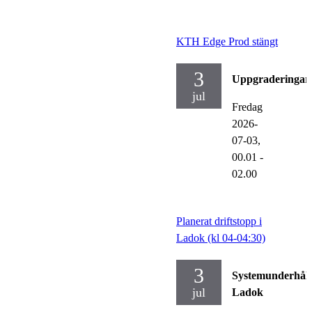
KTH Edge Prod stängt
3
Uppgraderingar
jul
Fredag
2026-
07-03,
00.01
-
02.00
Planerat driftstopp i
Ladok (kl 04-04:30)
3
Systemunderhåll
jul
Ladok