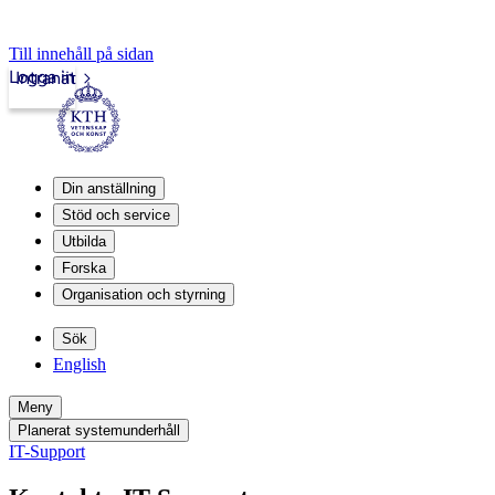
Till innehåll på sidan
Logga in
Intranät
Din anställning
Stöd och service
Utbilda
Forska
Organisation och styrning
Sök
English
Meny
Planerat systemunderhåll
IT-Support