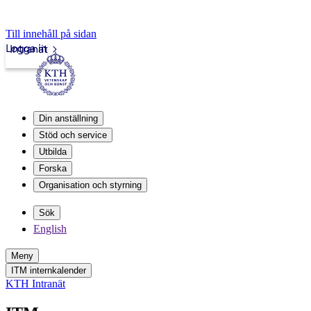
Till innehåll på sidan
Logga in
Intranät
Din anställning
Stöd och service
Utbilda
Forska
Organisation och styrning
Sök
English
Meny
ITM internkalender
KTH Intranät