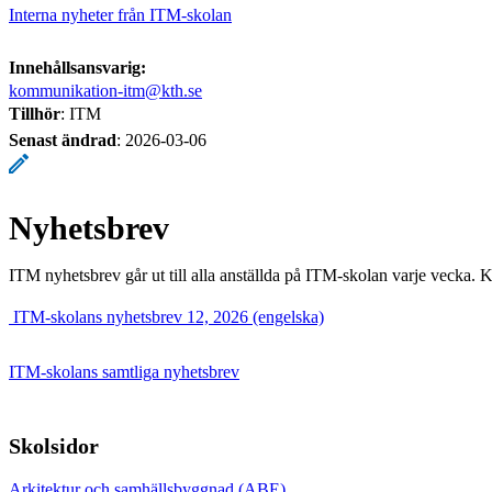
Interna nyheter från ITM-skolan
Innehållsansvarig:
kommunikation-itm@kth.se
Tillhör
: ITM
Senast ändrad
:
2026-03-06
Nyhetsbrev
ITM nyhetsbrev går ut till alla anställda på ITM-skolan varje vecka. 
​ ITM-skolans nyhetsbrev 12, 2026 (engelska)
ITM-skolans samtliga nyhetsbrev
Skolsidor
Arkitektur och samhällsbyggnad (ABE)