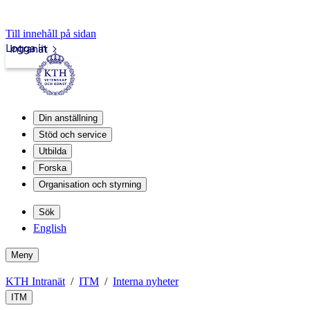
Till innehåll på sidan
Logga in
Intranät
Din anställning
Stöd och service
Utbilda
Forska
Organisation och styrning
Sök
English
Meny
KTH Intranät
ITM
Interna nyheter
ITM