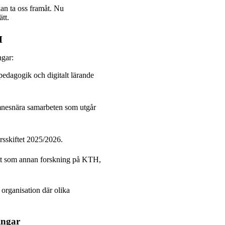
kan ta oss framåt. Nu
ätt.
TH
ngar:
edagogik och digitalt lärande
ämnesnära samarbeten som utgår
årsskiftet 2025/2026.
ätt som annan forskning på KTH,
 organisation där olika
ingar