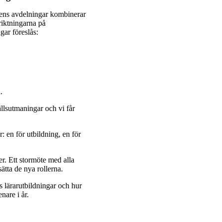
onens avdelningar kombinerar
riktningarna på
gar föreslås:
.
llsutmaningar och vi får
 en för utbildning, en för
r. Ett stormöte med alla
sätta de nya rollerna.
 lärarutbildningar och hur
enare i år.