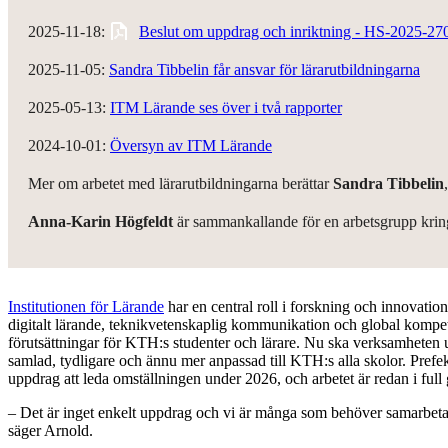
2025-11-18:
Beslut om uppdrag och inriktning - HS-2025-27
2025-11-05:
Sandra Tibbelin får ansvar för lärarutbildningarna
2025-05-13:
ITM Lärande ses över i två rapporter
2024-10-01:
Översyn av ITM Lärande
Mer om arbetet med lärarutbildningarna berättar
Sandra Tibbelin
Anna-Karin Högfeldt
är sammankallande för en arbetsgrupp kring
Institutionen för Lärande
har en central roll i forskning och innovati
digitalt lärande, teknikvetenskaplig kommunikation och global kompe
förutsättningar för KTH:s studenter och lärare. Nu ska verksamheten ut
samlad, tydligare och ännu mer anpassad till KTH:s alla skolor. Prefe
uppdrag att leda omställningen under 2026, och arbetet är redan i full
– Det är inget enkelt uppdrag och vi är många som behöver samarbeta fö
säger Arnold.