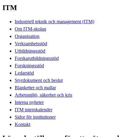
ITM
Industriell teknik och management (ITM)
Om ITM-skolan
Organisation
Verksamhetsstöd
Utbildningsstöd
Forskarutbildningsstöd
Forskningsstöd
Ledarstöd
Styrdokument och beslut
Blanketter och mallar
Arbetsmiljö, säkerhet och kris
Interna nyheter
ITM internkalender
Sidor för institutioner
Kontakt