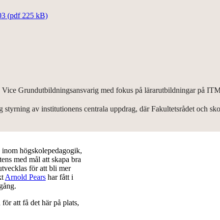
03 (pdf 225 kB)
, Vice Grundutbildningsansvarig med fokus på lärarutbildningar på ITM, 
 styrning av institutionens centrala uppdrag, där Fakultetsrådet och sko
on inom högskolepedagogik,
tens med mål att skapa bra
vecklas för att bli mer
kt
Arnold Pears
har fått i
 gång.
r att få det här på plats,