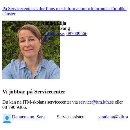
På Servicecenters sidor finns mer information och formulär för olika
tjänster
Annika Lilja
serviceansvarig
anlil@kth.se
,
08790
9566
Profil
Vi jobbar på Servicecenter
Du kan nå ITM-skolans servicecenter via
service@itm.kth.se
eller
08-790 9366.
Dannemann
Sara
Serviceassistent
saradann@kth.se