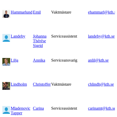
Hammarlund
Emil
Vaktmästare
ehammarl@kth.s
Landeby
Johanna
Serviceassistent
landeby@kth.se
Thérése
Sigrid
Lilja
Annika
Serviceansvarig
anlil@kth.se
Lindholm
Christoffer
Vaktmästare
chlindh@kth.se
Mladenovic
Carina
Serviceassistent
carinamt@kth.se
Tapper