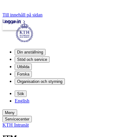
Till innehåll på sidan
Logga in
Intranät
Din anställning
Stöd och service
Utbilda
Forska
Organisation och styrning
Sök
English
Meny
Servicecenter
KTH Intranät