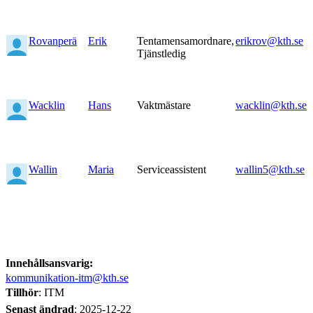
Rovanperä
Erik
Tentamensamordnare,
erikrov@kth.se
Tjänstledig
Wacklin
Hans
Vaktmästare
wacklin@kth.se
Wallin
Maria
Serviceassistent
wallin5@kth.se
Innehållsansvarig:
kommunikation-itm@kth.se
Tillhör
: ITM
Senast ändrad
:
2025-12-22