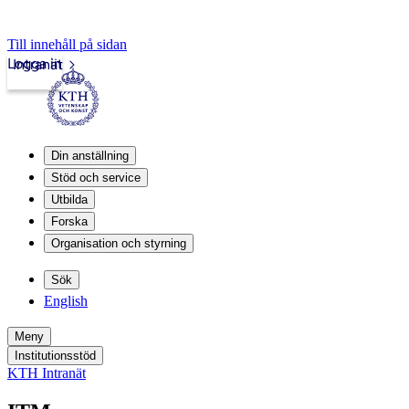
Till innehåll på sidan
Logga in
Intranät
Din anställning
Stöd och service
Utbilda
Forska
Organisation och styrning
Sök
English
Meny
Institutionsstöd
KTH Intranät