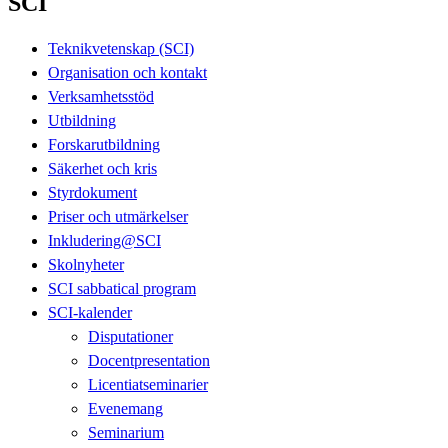
SCI
Teknikvetenskap (SCI)
Organisation och kontakt
Verksamhetsstöd
Utbildning
Forskarutbildning
Säkerhet och kris
Styrdokument
Priser och utmärkelser
Inkludering@SCI
Skolnyheter
SCI sabbatical program
SCI-kalender
Disputationer
Docentpresentation
Licentiatseminarier
Evenemang
Seminarium