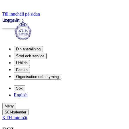
Till innehåll på sidan
Logga in
Intranät
Din anställning
Stöd och service
Utbilda
Forska
Organisation och styrning
Sök
English
Meny
SCI-kalender
KTH Intranät