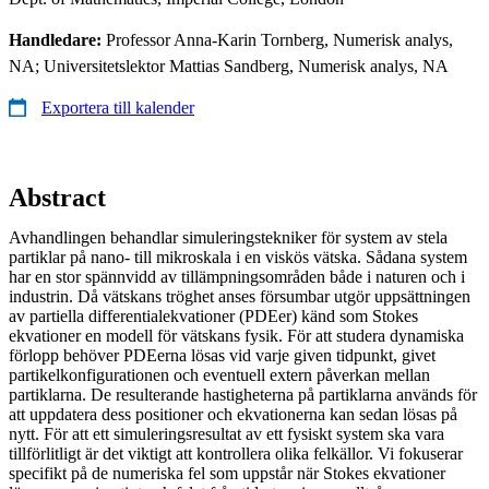
Handledare:
Professor Anna-Karin Tornberg, Numerisk analys,
NA; Universitetslektor Mattias Sandberg, Numerisk analys, NA
Exportera till kalender
Abstract
Avhandlingen behandlar simuleringstekniker för system av stela
partiklar på nano- till mikroskala i en viskös vätska. Sådana system
har en stor spännvidd av tillämpningsområden både i naturen och i
industrin. Då vätskans tröghet anses försumbar utgör uppsättningen
av partiella differentialekvationer (PDEer) känd som Stokes
ekvationer en modell för vätskans fysik. För att studera dynamiska
förlopp behöver PDEerna lösas vid varje given tidpunkt, givet
partikelkonfigurationen och eventuell extern påverkan mellan
partiklarna. De resulterande hastigheterna på partiklarna används för
att uppdatera dess positioner och ekvationerna kan sedan lösas på
nytt. För att ett simuleringsresultat av ett fysiskt system ska vara
tillförlitligt är det viktigt att kontrollera olika felkällor. Vi fokuserar
specifikt på de numeriska fel som uppstår när Stokes ekvationer