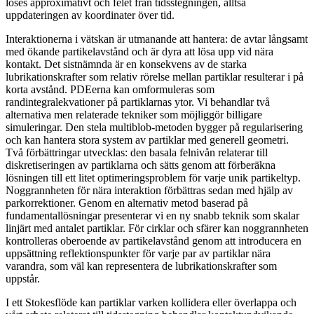
löses approximativt och felet från tidsstegningen, alltså
uppdateringen av koordinater över tid.
Interaktionerna i vätskan är utmanande att hantera: de avtar långsamt
med ökande partikelavstånd och är dyra att lösa upp vid nära
kontakt. Det sistnämnda är en konsekvens av de starka
lubrikationskrafter som relativ rörelse mellan partiklar resulterar i på
korta avstånd. PDEerna kan omformuleras som
randintegralekvationer på partiklarnas ytor. Vi behandlar två
alternativa men relaterade tekniker som möjliggör billigare
simuleringar. Den stela multiblob-metoden bygger på regularisering
och kan hantera stora system av partiklar med generell geometri.
Två förbättringar utvecklas: den basala felnivån relaterar till
diskretiseringen av partiklarna och sätts genom att förberäkna
lösningen till ett litet optimeringsproblem för varje unik partikeltyp.
Noggrannheten för nära interaktion förbättras sedan med hjälp av
parkorrektioner. Genom en alternativ metod baserad på
fundamentallösningar presenterar vi en ny snabb teknik som skalar
linjärt med antalet partiklar. För cirklar och sfärer kan noggrannheten
kontrolleras oberoende av partikelavstånd genom att introducera en
uppsättning reflektionspunkter för varje par av partiklar nära
varandra, som väl kan representera de lubrikationskrafter som
uppstår.
I ett Stokesflöde kan partiklar varken kollidera eller överlappa och