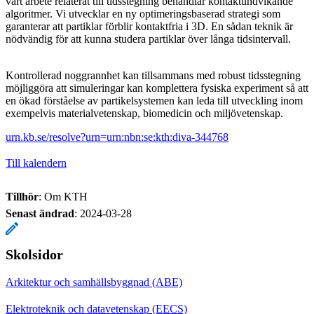
vårt arbete relaterat till tidsstegning behandlar kontaktundvikande
algoritmer. Vi utvecklar en ny optimeringsbaserad strategi som
garanterar att partiklar förblir kontaktfria i 3D. En sådan teknik är
nödvändig för att kunna studera partiklar över långa tidsintervall.
Kontrollerad noggrannhet kan tillsammans med robust tidsstegning
möjliggöra att simuleringar kan komplettera fysiska experiment så att
en ökad förståelse av partikelsystemen kan leda till utveckling inom
exempelvis materialvetenskap, biomedicin och miljövetenskap.
urn.kb.se/resolve?urn=urn:nbn:se:kth:diva-344768
Till kalendern
Tillhör
: Om KTH
Senast ändrad
:
2024-03-28
Skolsidor
Arkitektur och samhällsbyggnad (ABE)
Elektroteknik och datavetenskap (EECS)