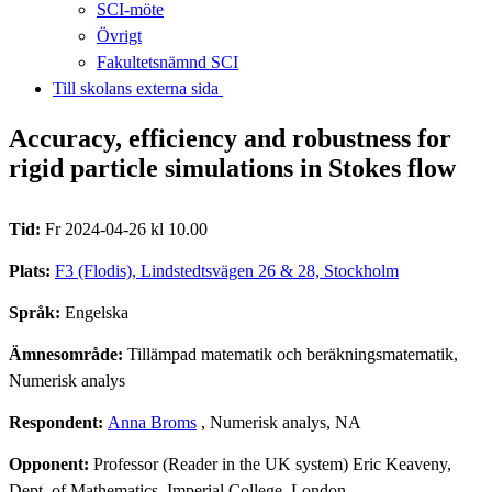
SCI-möte
Övrigt
Fakultetsnämnd SCI
Till skolans externa sida​​​​​​​
Accuracy, efficiency and robustness for
rigid particle simulations in Stokes flow
Tid:
Fr 2024-04-26 kl 10.00
Plats:
F3 (Flodis), Lindstedtsvägen 26 & 28, Stockholm
Språk:
Engelska
Ämnesområde:
Tillämpad matematik och beräkningsmatematik,
Numerisk analys
Respondent:
Anna Broms
, Numerisk analys, NA
Opponent:
Professor (Reader in the UK system) Eric Keaveny,
Dept. of Mathematics, Imperial College, London