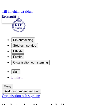
Till innehåll på sidan
Logga in
Intranät
Din anställning
Stöd och service
Utbilda
Forska
Organisation och styrning
Sök
English
Meny
Beslut och mötesprotokoll
Organisation och styrning