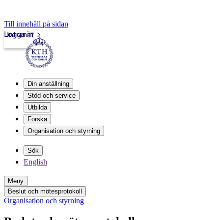
Till innehåll på sidan
Logga in
Intranät
Din anställning
Stöd och service
Utbilda
Forska
Organisation och styrning
Sök
English
Meny
Beslut och mötesprotokoll
Organisation och styrning