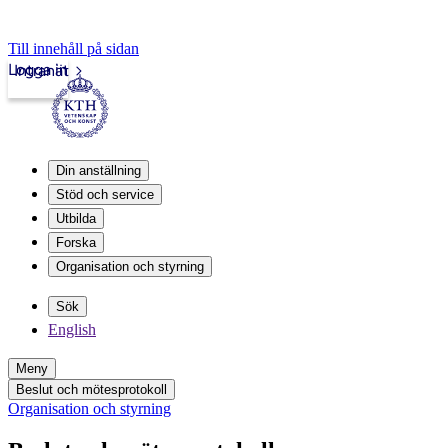
Till innehåll på sidan
Logga in
Intranät
Din anställning
Stöd och service
Utbilda
Forska
Organisation och styrning
Sök
English
Meny
Beslut och mötesprotokoll
Organisation och styrning