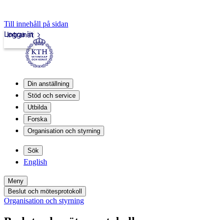
Till innehåll på sidan
Logga in
Intranät
Din anställning
Stöd och service
Utbilda
Forska
Organisation och styrning
Sök
English
Meny
Beslut och mötesprotokoll
Organisation och styrning