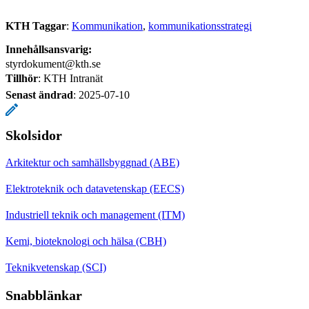
KTH Taggar
:
Kommunikation
kommunikationsstrategi
Innehållsansvarig:
styrdokument@kth.se
Tillhör
: KTH Intranät
Senast ändrad
:
2025-07-10
Skolsidor
Arkitektur och samhällsbyggnad (ABE)
Elektroteknik och datavetenskap (EECS)
Industriell teknik och management (ITM)
Kemi, bioteknologi och hälsa (CBH)
Teknikvetenskap (SCI)
Snabblänkar