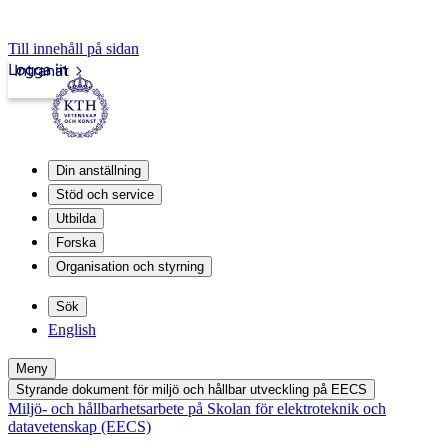
Till innehåll på sidan
Logga in
Intranät
Din anställning
Stöd och service
Utbilda
Forska
Organisation och styrning
Sök
English
Meny
Styrande dokument för miljö och hållbar utveckling på EECS
Miljö- och hållbarhetsarbete på Skolan för elektroteknik och
datavetenskap (EECS)